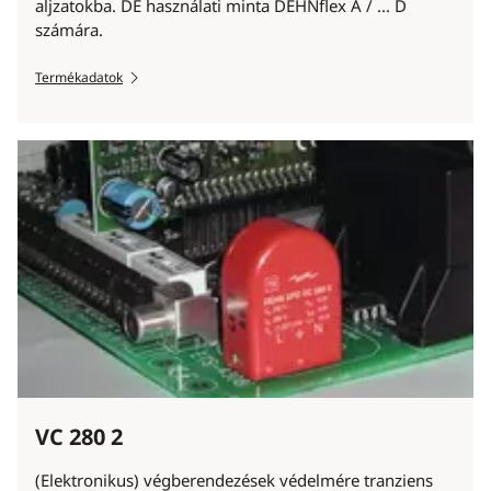
aljzatokba. DE használati minta DEHNflex A / ... D
számára.
Termékadatok
VC 280 2
(Elektronikus) végberendezések védelmére tranziens