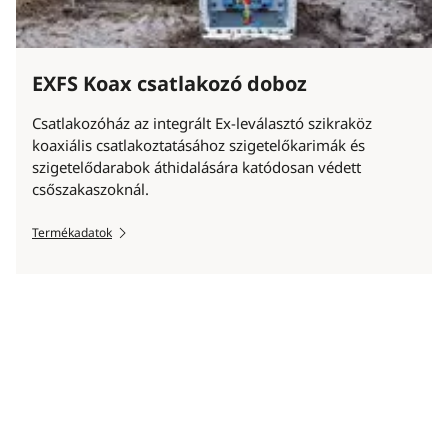
EXFS Koax csatlakozó doboz
Csatlakozóház az integrált Ex-leválasztó szikraköz
koaxiális csatlakoztatásához szigetelőkarimák és
szigetelődarabok áthidalására katódosan védett
csőszakaszoknál.
Termékadatok