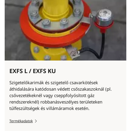
EXFS L / EXFS KU
Szigetelőkarimák és szigetelő csavarkötések
áthidalására katódosan védett csőszakaszoknál (pl.
csővezetékeknél vagy cseppfolyósított gáz
rendszereknél) robbanásveszélyes területeken
túlfeszültségek és villámáramok esetén.
Termékadatok