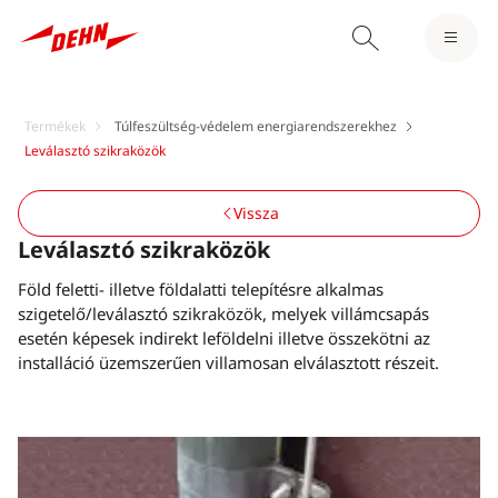
Termékek
Túlfeszültség-védelem energiarendszerekhez
Leválasztó szikraközök
Vissza
Leválasztó szikraközök
Föld feletti- illetve földalatti telepítésre alkalmas
szigetelő/leválasztó szikraközök, melyek villámcsapás
esetén képesek indirekt leföldelni illetve összekötni az
installáció üzemszerűen villamosan elválasztott részeit.