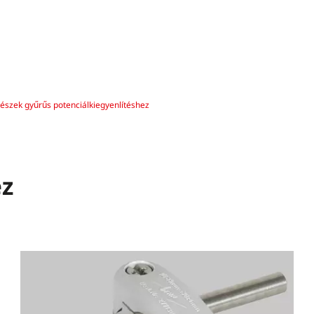
részek gyűrűs potenciálkiegyenlítéshez
ez