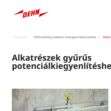
Termékek
Túlfeszültség-védelem energiarendszerekhez
Alkat
Alkatrészek gyűrűs
potenciálkiegyenlítésh