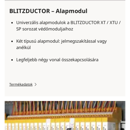
BLITZDUCTOR – Alapmodul
Univerzális alapmodulok a BLITZDUCTOR XT / XTU /
SP sorozat védőmoduljaihoz
Két típusú alapmodul: jelmegszakítással vagy
anélkül
Legfeljebb négy vonal összekapcsolására
Termékadatok