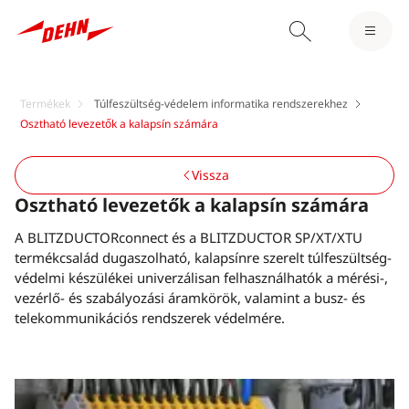
Termékek
Túlfeszültség-védelem informatika rendszerekhez
Osztható levezetők a kalapsín számára
Vissza
Osztható levezetők a kalapsín számára
A BLITZDUCTORconnect és a BLITZDUCTOR SP/XT/XTU
termékcsalád dugaszolható, kalapsínre szerelt túlfeszültség-
védelmi készülékei univerzálisan felhasználhatók a mérési-,
vezérlő- és szabályozási áramkörök, valamint a busz- és
telekommunikációs rendszerek védelmére.