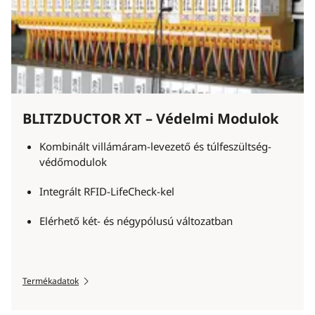
BLITZDUCTOR XT – Védelmi Modulok
Kombinált villámáram-levezető és túlfeszültség-
védőmodulok
Integrált RFID-LifeCheck-kel
Elérhető két- és négypólusú változatban
Termékadatok