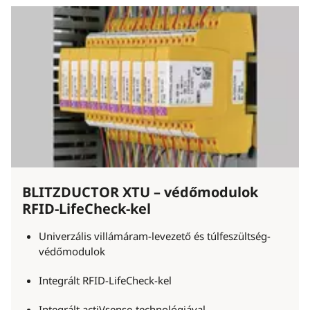
BLITZDUCTOR XTU – védőmodulok
RFID-LifeCheck-kel
Univerzális villámáram-levezető és túlfeszültség-
védőmodulok
Integrált RFID-LifeCheck-kel
Integrált actiVsense-technológiával