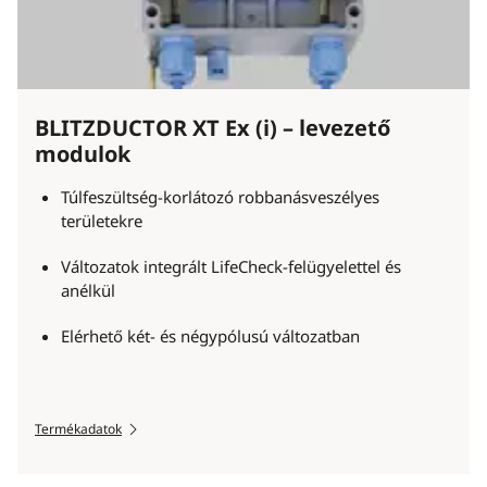
BLITZDUCTOR XT Ex (i) – levezető
modulok
Túlfeszültség-korlátozó robbanásveszélyes
területekre
Változatok integrált LifeCheck-felügyelettel és
anélkül
Elérhető két- és négypólusú változatban
Termékadatok