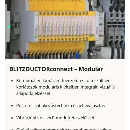
BLITZDUCTORconnect – Modular
Kombinált villámáram-levezető és túlfeszültség-
korlátozók moduláris kivitelben integrált, vizuális
állapotkijelzéssel
Push-in csatlakozástechnika és jelleválasztás
Vibrációbiztos secR modulreteszeléssel
Gyújtószikramentes változat robbanásveszélyes