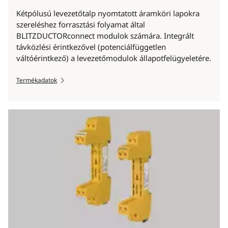
Kétpólusú levezetőtalp nyomtatott áramköri lapokra
szereléshez forrasztási folyamat által
BLITZDUCTORconnect modulok számára. Integrált
távközlési érintkezővel (potenciálfüggetlen
váltóérintkező) a levezetőmodulok állapotfelügyeletére.
Termékadatok