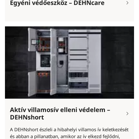
Egyéni védőeszköz – DEHNcare
Aktív villamosív elleni védelem –
DEHNshort
A DEHNshort észleli a hibahelyi villamos ív keletkezését
és abban a pillanatban, amikor az ív elkezd fejlődni,