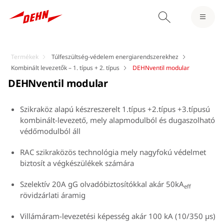
Termékek
Túlfeszültség-védelem energiarendszerekhez
Kombinált levezetők – 1. típus + 2. típus
DEHNventil modular
DEHNventil modular
Szikraköz alapú készreszerelt 1.típus +2.típus +3.típusú
kombinált-levezető, mely alapmodulból és dugaszolható
védőmodulból áll
RAC szikraközös technológia mely nagyfokú védelmet
biztosít a végkészülékek számára
Szelektív 20A gG olvadóbiztosítókkal akár 50kA
eff
rövidzárlati áramig
Villámáram-levezetési képesség akár 100 kA (10/350 μs)