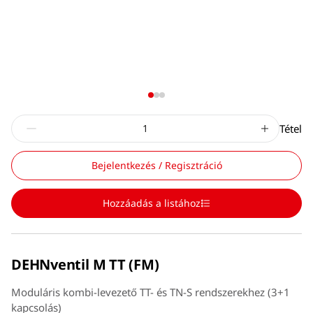
Tétel
Bejelentkezés / Regisztráció
Hozzáadás a listához
DEHNventil M TT (FM)
Moduláris kombi-levezető TT- és TN-S rendszerekhez (3+1
kapcsolás)