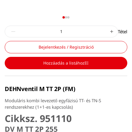
Tétel
Bejelentkezés / Regisztráció
Hozzáadás a listához
DEHNventil M TT 2P (FM)
Moduláris kombi levezető egyfázisú TT- és TN-S
rendszerekhez (1+1-es kapcsolás)
Cikksz. 951110
DV M TT 2P 255