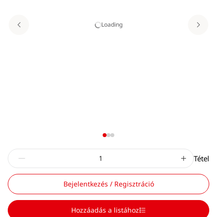
Loading
Tétel
Bejelentkezés / Regisztráció
Hozzáadás a listához