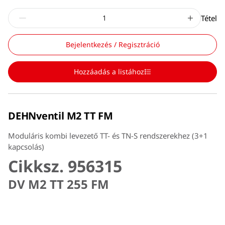
Tétel
Bejelentkezés / Regisztráció
Hozzáadás a listához
DEHNventil M2 TT FM
Moduláris kombi levezető TT- és TN-S rendszerekhez (3+1
kapcsolás)
Cikksz. 956315
DV M2 TT 255 FM