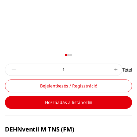
Tétel
Bejelentkezés / Regisztráció
Hozzáadás a listához
DEHNventil M TNS (FM)