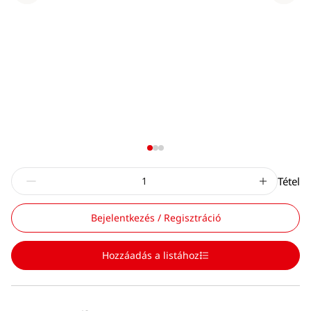
Tétel
Bejelentkezés / Regisztráció
Hozzáadás a listához