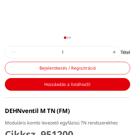
Tétel
Bejelentkezés / Regisztráció
Hozzáadás a listához
DEHNventil M TN (FM)
Moduláris kombi levezető egyfázisú TN rendszerekhez
Cikksz. 951200