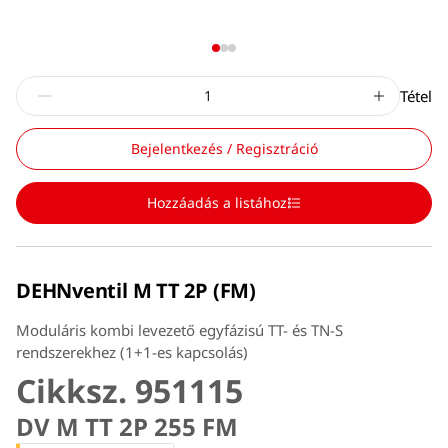
Tétel
Bejelentkezés / Regisztráció
Hozzáadás a listához
DEHNventil M TT 2P (FM)
Moduláris kombi levezető egyfázisú TT- és TN-S
rendszerekhez (1+1-es kapcsolás)
Cikksz. 951115
DV M TT 2P 255 FM