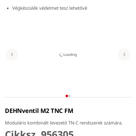
Végkészülék védelmet tesz lehetővé
Működési állapot/hiba jelzése zöld/piros színnel a
kémlelő ablakban
Szerszámnélküli, egyszerű védőmodul csere, modul
zár/kioldó szerkezet segítségével
Loading
DEHNventil M2 TNC FM
Moduláris kombinált levezető TN-C rendszerek számára.
Cikksz. 956305