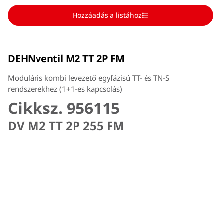
Hozzáadás a listához
DEHNventil M2 TT 2P FM
Moduláris kombi levezető egyfázisú TT- és TN-S
rendszerekhez (1+1-es kapcsolás)
Cikksz. 956115
DV M2 TT 2P 255 FM