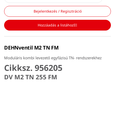
Bejelentkezés / Regisztráció
Hozzáadás a listához
DEHNventil M2 TN FM
Moduláris kombi levezető egyfázisú TN- rendszerekhez
Cikksz. 956205
DV M2 TN 255 FM