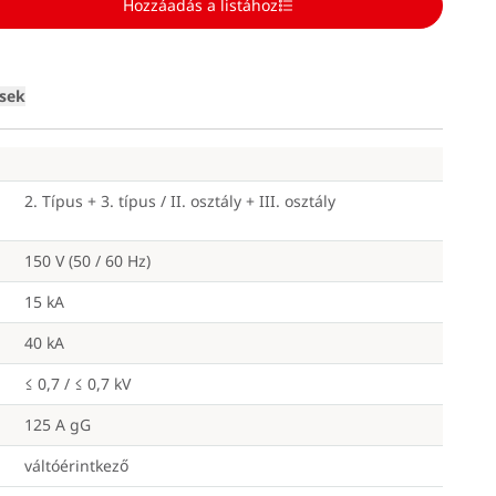
Hozzáadás a listához
Loading
ések
2. Típus + 3. típus / II. osztály + III. osztály
150 V (50 / 60 Hz)
15 kA
40 kA
≤ 0,7 / ≤ 0,7 kV
125 A gG
váltóérintkező