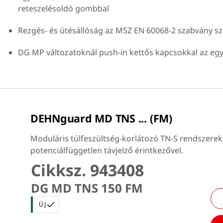
reteszelésoldó gombbal
Rezgés- és ütésállóság az MSZ EN 60068-2 szabvány sz
DG MP változatoknál push-in kettős kapcsokkal az e
DEHNguard MD TNS ... (FM)
Moduláris túlfeszültség-korlátozó TN-S rendszerek
potenciálfüggetlen távjelző érintkezővel.
Cikksz. 943408
DG MD TNS 150 FM
ÚJ