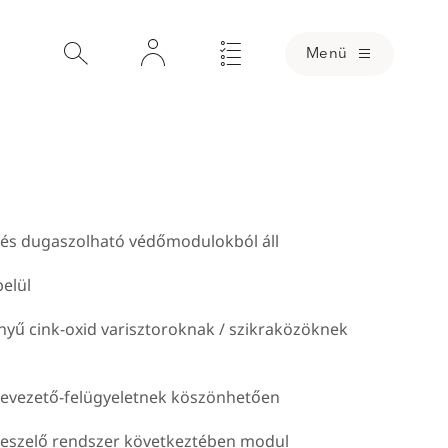
Menü
 és dugaszolható védőmodulokból áll
elül
Loading
nyű cink-oxid varisztoroknak / szikraközöknek
levezető-felügyeletnek köszönhetően
eszelő rendszer következtében modul