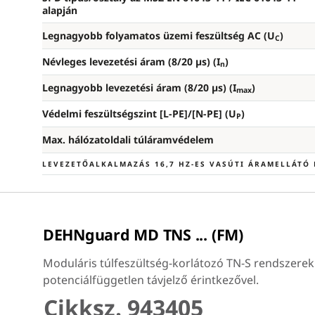
alapján
Legnagyobb folyamatos üzemi feszültség AC (U
)
C
Névleges levezetési áram (8/20 µs) (I
)
n
Legnagyobb levezetési áram (8/20 µs) (I
)
max
Védelmi feszültségszint [L-PE]/[N-PE] (U
)
P
Max. hálózatoldali túláramvédelem
LEVEZETŐALKALMAZÁS 16,7 HZ-ES VASÚTI ÁRAMELLÁTÓ
DEHNguard MD TNS ... (FM)
Moduláris túlfeszültség-korlátozó TN-S rendszerek
potenciálfüggetlen távjelző érintkezővel.
Cikksz. 943405