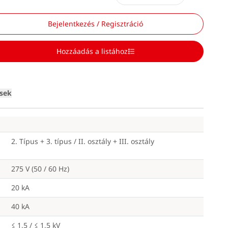
Bejelentkezés / Regisztráció
Hozzáadás a listához
Loading
ések
2. Típus + 3. típus / II. osztály + III. osztály
275 V (50 / 60 Hz)
20 kA
40 kA
≤ 1,5 / ≤ 1,5 kV