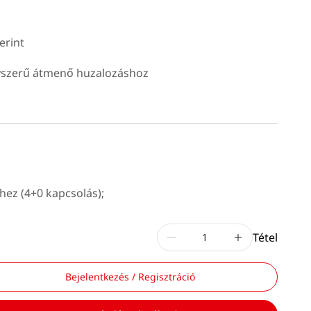
erint
gyszerű átmenő huzalozáshoz
hez (4+0 kapcsolás);
Tétel
Bejelentkezés / Regisztráció