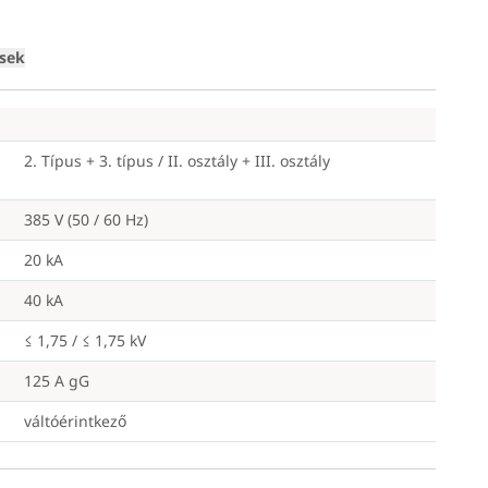
Loading
ések
2. Típus + 3. típus / II. osztály + III. osztály
385 V (50 / 60 Hz)
20 kA
40 kA
≤ 1,75 / ≤ 1,75 kV
125 A gG
váltóérintkező