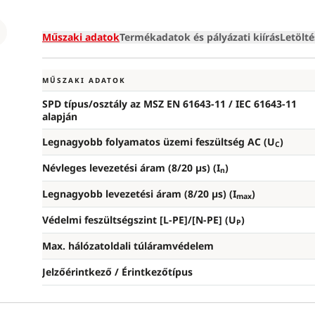
Loading
Műszaki adatok
Termékadatok és pályázati kiírás
Letölt
MŰSZAKI ADATOK
SPD típus/osztály az MSZ EN 61643-11 / IEC 61643-11
alapján
Legnagyobb folyamatos üzemi feszültség AC (U
)
C
Névleges levezetési áram (8/20 µs) (I
)
n
Legnagyobb levezetési áram (8/20 µs) (I
)
max
Védelmi feszültségszint [L-PE]/[N-PE] (U
)
P
Max. hálózatoldali túláramvédelem
Jelzőérintkező / Érintkezőtípus