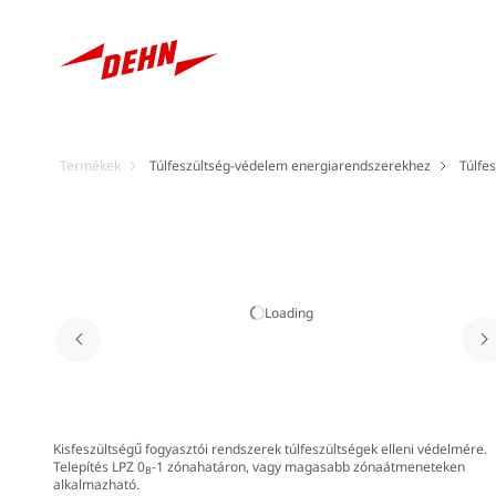
Termékek
Túlfeszültség-védelem energiarendszerekhez
Túlfes
Loading
Kisfeszültségű fogyasztói rendszerek túlfeszültségek elleni védelmére.
Telepítés LPZ 0
-1 zónahatáron, vagy magasabb zónaátmeneteken
B
alkalmazható.