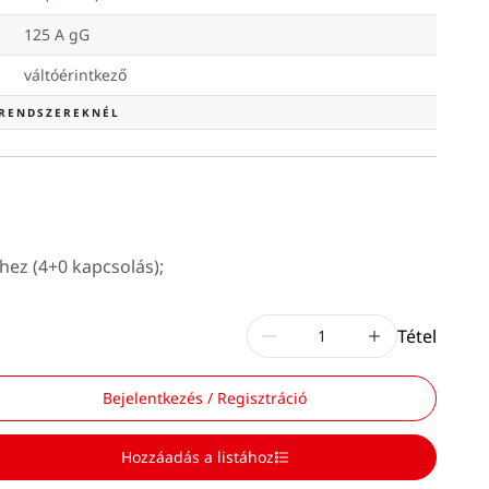
125 A gG
váltóérintkező
 RENDSZEREKNÉL
hez (4+0 kapcsolás);
Tétel
Bejelentkezés / Regisztráció
Hozzáadás a listához