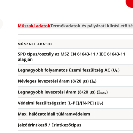
Loading
Műszaki adatok
Termékadatok és pályázati kiírás
Letölt
MŰSZAKI ADATOK
SPD típus/osztály az MSZ EN 61643-11 / IEC 61643-11
alapján
Legnagyobb folyamatos üzemi feszültség AC (U
)
C
Névleges levezetési áram (8/20 µs) (I
)
n
Legnagyobb levezetési áram (8/20 µs) (I
)
max
Védelmi feszültségszint [L-PE]/[N-PE] (U
)
P
Max. hálózatoldali túláramvédelem
Jelzőérintkező / Érintkezőtípus