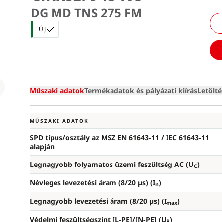
DG MD TNS 275 FM
ÚJ
Loading
Műszaki adatok
Termékadatok és pályázati kiírás
Letölt
MŰSZAKI ADATOK
SPD típus/osztály az MSZ EN 61643-11 / IEC 61643-11
alapján
Legnagyobb folyamatos üzemi feszültség AC (U
)
C
Névleges levezetési áram (8/20 µs) (I
)
n
Legnagyobb levezetési áram (8/20 µs) (I
)
max
Védelmi feszültségszint [L-PE]/[N-PE] (U
)
P