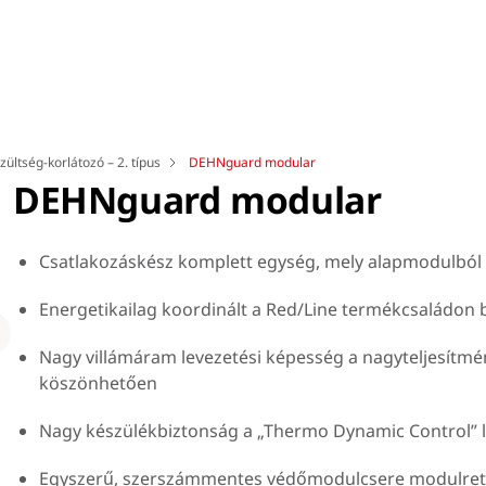
zültség-korlátozó – 2. típus
DEHNguard modular
DEHNguard modular
Csatlakozáskész komplett egység, mely alapmodulból
Energetikailag koordinált a Red/Line termékcsaládon b
Loading
Nagy villámáram levezetési képesség a nagyteljesítmé
köszönhetően
Nagy készülékbiztonság a „Thermo Dynamic Control” 
3+1 kapcsolás megemelt villámáram-levezetési képességgel 4 x 20 kA =
80 kA.
Egyszerű, szerszámmentes védőmodulcsere modulret