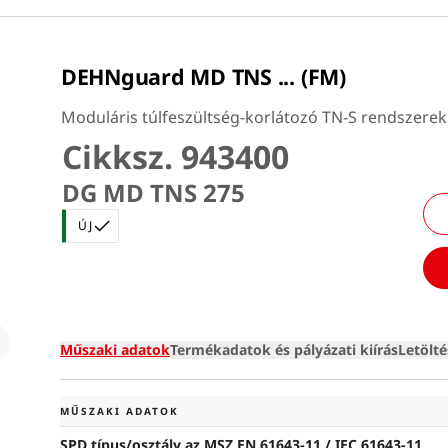
DEHNguard MD TNS ... (FM)
Moduláris túlfeszültség-korlátozó TN-S rendszerek
Cikksz. 943400
DG MD TNS 275
ÚJ
Loading
Műszaki adatok
Termékadatok és pályázati kiírás
Letölt
MŰSZAKI ADATOK
SPD típus/osztály az MSZ EN 61643-11 / IEC 61643-11