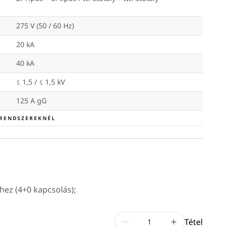
275 V (50 / 60 Hz)
20 kA
40 kA
≤ 1,5 / ≤ 1,5 kV
125 A gG
 RENDSZEREKNÉL
hez (4+0 kapcsolás);
Tétel