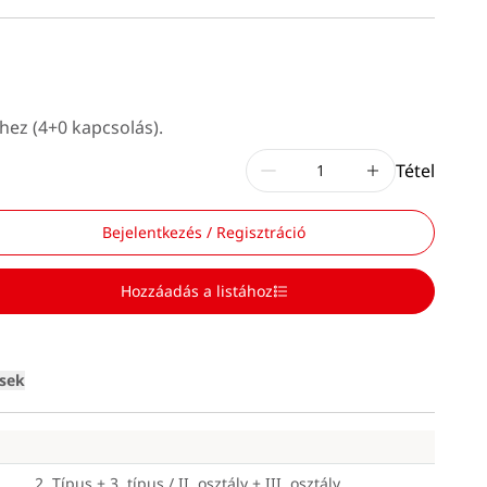
hez (4+0 kapcsolás).
Tétel
Bejelentkezés / Regisztráció
Hozzáadás a listához
Loading
ések
2. Típus + 3. típus / II. osztály + III. osztály