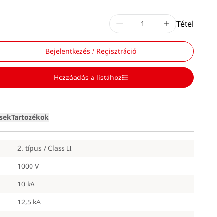
Tétel
Bejelentkezés / Regisztráció
Hozzáadás a listához
Loading
ések
Tartozékok
2. típus / Class II
1000 V
10 kA
12,5 kA