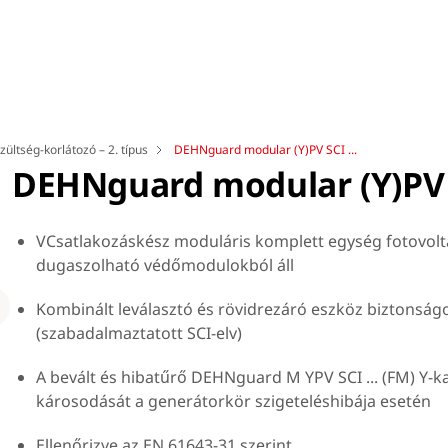
zültség-korlátozó – 2. típus
DEHNguard modular (Y)PV SCI ...
DEHNguard modular (Y)PV S
VCsatlakozáskész moduláris komplett egység fotovol
dugaszolható védőmodulokból áll
Loading
Kombinált leválasztó és rövidrezáró eszköz biztonság
(szabadalmaztatott SCI-elv)
A bevált és hibatűrő DEHNguard M YPV SCI ... (FM) Y-
károsodását a generátorkör szigeteléshibája esetén
Hár
Ellenőrizve az EN 61643-31 szerint