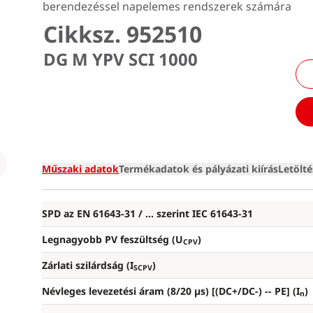
berendezéssel napelemes rendszerek számára
Cikksz. 952510
DG M YPV SCI 1000
Loading
Műszaki adatok
Termékadatok és pályázati kiírás
Letölt
SPD az EN 61643-31 / ... szerint IEC 61643-31
Legnagyobb PV feszültség (U
)
CPV
Zárlati szilárdság (I
)
SCPV
Névleges levezetési áram (8/20 µs) [(DC+/DC-) --
PE] (I
)
n