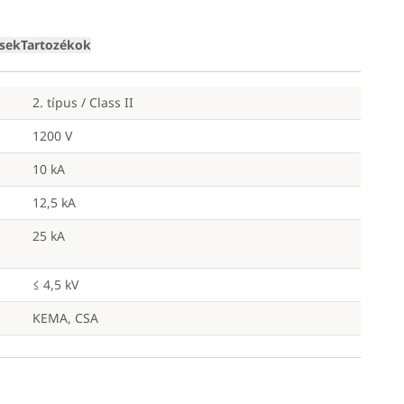
Loading
ések
Tartozékok
2. típus / Class II
1200 V
10 kA
12,5 kA
25 kA
≤ 4,5 kV
KEMA, CSA