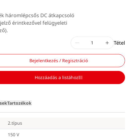
lék háromlépcsős DC átkapcsoló
lző érintkezővel felügyeleti
ző).
Tétel
Bejelentkezés / Regisztráció
Hozzáadás a listához
Loading
ések
Tartozékok
2.típus
150 V