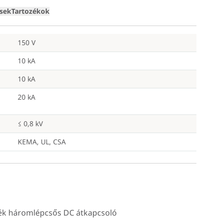
Loading
ések
Tartozékok
150 V
10 kA
10 kA
20 kA
≤ 0,8 kV
KEMA, UL, CSA
lék háromlépcsős DC átkapcsoló