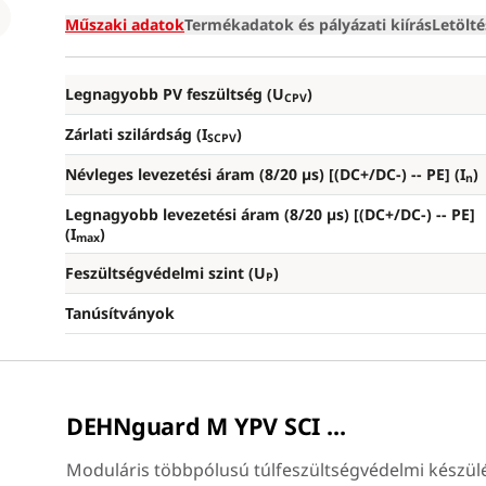
Loading
Műszaki adatok
Termékadatok és pályázati kiírás
Letölt
Legnagyobb PV feszültség (U
)
CPV
Zárlati szilárdság (I
)
SCPV
Névleges levezetési áram (8/20 µs) [(DC+/DC-) --
PE] (I
)
n
Legnagyobb levezetési áram (8/20 µs) [(DC+/DC-) --
PE]
(I
)
max
Feszültségvédelmi szint (U
)
P
Tanúsítványok
DEHNguard M YPV SCI ...
Moduláris többpólusú túlfeszültségvédelmi készü