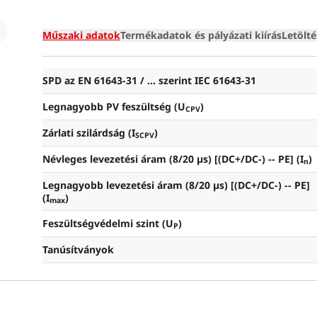
Loading
Műszaki adatok
Termékadatok és pályázati kiírás
Letölt
SPD az EN 61643-31 / ... szerint IEC 61643-31
Legnagyobb PV feszültség (U
)
CPV
Zárlati szilárdság (I
)
SCPV
Névleges levezetési áram (8/20 µs) [(DC+/DC-) --
PE] (I
)
n
Legnagyobb levezetési áram (8/20 µs) [(DC+/DC-) --
PE]
(I
)
max
Feszültségvédelmi szint (U
)
P
Tanúsítványok