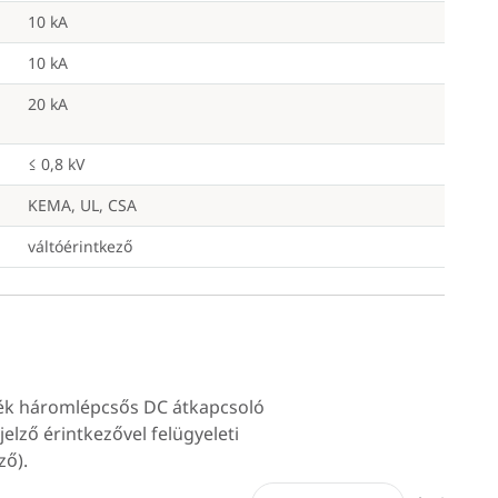
10 kA
10 kA
20 kA
≤ 0,8 kV
KEMA, UL, CSA
váltóérintkező
lék háromlépcsős DC átkapcsoló
lző érintkezővel felügyeleti
ző).