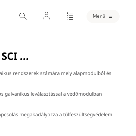
Menü
CI ...
taikus rendszerek számára mely alapmodulból és
Loading
os galvanikus leválasztással a védőmodulban
kapcsolás megakadályozza a túlfeszültségvédelem
omlépcsős DC kapcsoló áramkör (szabadalmaztatott SCI technológia)