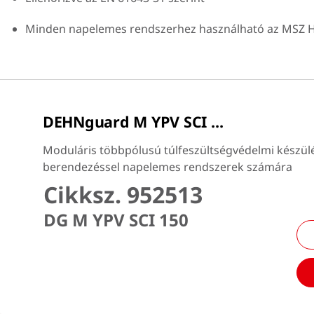
Minden napelemes rendszerhez használható az MSZ H
DEHNguard M YPV SCI ...
Moduláris többpólusú túlfeszültségvédelmi készü
berendezéssel napelemes rendszerek számára
Cikksz. 952513
DG M YPV SCI 150