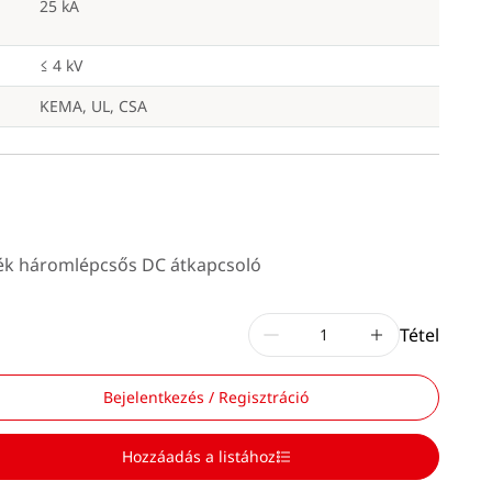
25 kA
≤ 4 kV
KEMA, UL, CSA
lék háromlépcsős DC átkapcsoló
Tétel
Bejelentkezés / Regisztráció
Hozzáadás a listához