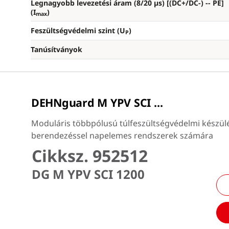
Legnagyobb levezetési áram (8/20 µs) [(DC+/DC-) --
PE]
(I
)
max
Feszültségvédelmi szint (U
)
P
Tanúsítványok
DEHNguard M YPV SCI ...
Moduláris többpólusú túlfeszültségvédelmi készü
berendezéssel napelemes rendszerek számára
Cikksz. 952512
DG M YPV SCI 1200