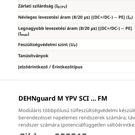
Zárlati szilárdság (I
)
SCPV
Névleges levezetési áram (8/20 µs) [(DC+/DC-) --
PE] (I
)
n
Legnagyobb levezetési áram (8/20 µs) [(DC+/DC-) --
PE]
(I
)
max
Feszültségvédelmi szint (U
)
P
Tanúsítványok
Jelzőérintkező / Érintkezőtípus
DEHNguard M YPV SCI ... FM
Moduláris többpólusú túlfeszültségvédelmi készü
berendezéssel napelemes rendszerek számára; távje
rendszer számára (potenciálfüggetlen váltóérintke