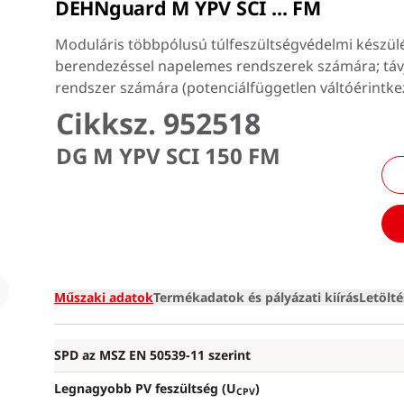
DEHNguard M YPV SCI ... FM
Moduláris többpólusú túlfeszültségvédelmi készü
berendezéssel napelemes rendszerek számára; távje
rendszer számára (potenciálfüggetlen váltóérintke
Cikksz. 952518
DG M YPV SCI 150 FM
Loading
Műszaki adatok
Termékadatok és pályázati kiírás
Letölt
SPD az MSZ EN 50539-11 szerint
Legnagyobb PV feszültség (U
)
CPV