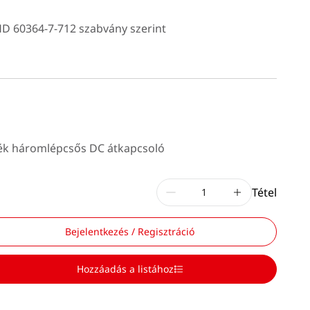
D 60364-7-712 szabvány szerint
lék háromlépcsős DC átkapcsoló
Tétel
Bejelentkezés / Regisztráció
Hozzáadás a listához