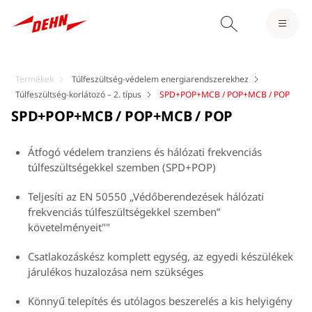
Termékek
Túlfeszültség-védelem energiarendszerekhez
Túlfeszültség-korlátozó – 2. típus
SPD+POP+MCB / POP+MCB / POP
SPD+POP+MCB / POP+MCB / POP
Átfogó védelem tranziens és hálózati frekvenciás
túlfeszültségekkel szemben (SPD+POP)
Teljesíti az EN 50550 „Védőberendezések hálózati
frekvenciás túlfeszültségekkel szemben”
követelményeit""
Csatlakozáskész komplett egység, az egyedi készülékek
járulékos huzalozása nem szükséges
Könnyű telepítés és utólagos beszerelés a kis helyigény