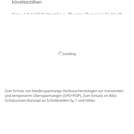
következtében
Nagy készülékbiztonság a „Thermo Dynamic Control”
levezető-felügyeletnek köszönhetően SPD-ben
Alkalmazás-optimalizált levezetési képesség 5 kA (I
) /
n
15 kA (I
) (8/20 µs) pólusonként
max
Energetikailag koordinált a Red/Line termékcsaládon
Loading
belül
Működés-, hibajelzés zöld-piros jelöléssel az SPD
betekintő ablakában
Zum Schutz von Niederspannungs-Verbraucheranlagen vor transienten
und temporären Überspannungen (SPD+POP). Zum Einsatz im Blitz-
Schutzzonen-Konzept an Schnittstellen 0
-1 und höher.
B