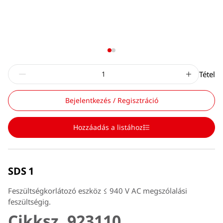
Tétel
Bejelentkezés / Regisztráció
Hozzáadás a listához
SDS 1
Feszültségkorlátozó eszköz ≤ 940 V AC megszólalási
feszültségig.
Cikksz. 923110