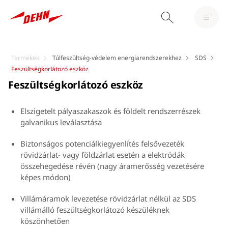
Termékek
Túlfeszültség-védelem energiarendszerekhez
SDS
Feszültségkorlátozó eszköz
Feszültségkorlátozó eszköz
Elszigetelt pályaszakaszok és földelt rendszerrészek
galvanikus leválasztása
Biztonságos potenciálkiegyenlítés felsővezeték
rövidzárlat- vagy földzárlat esetén a elektródák
összehegedése révén (nagy áramerősség vezetésére
képes módon)
Villámáramok levezetése rövidzárlat nélkül az SDS
villámálló feszültségkorlátozó készüléknek
köszönhetően