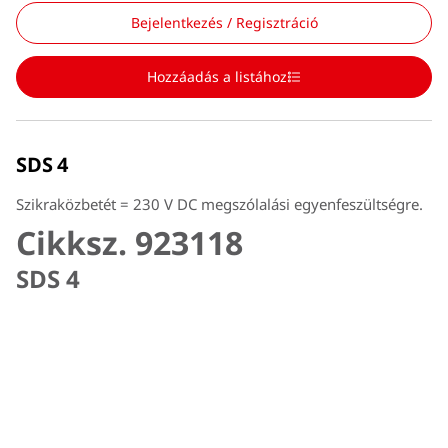
Bejelentkezés / Regisztráció
Hozzáadás a listához
SDS 4
Szikraközbetét = 230 V DC megszólalási egyenfeszültségre.
Cikksz. 923118
SDS 4