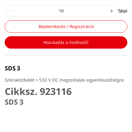
Tétel
Bejelentkezés / Regisztráció
Hozzáadás a listához
SDS 3
Szikraközbetét = 550 V DC megszólalási egyenfeszültségre.
Cikksz. 923116
SDS 3