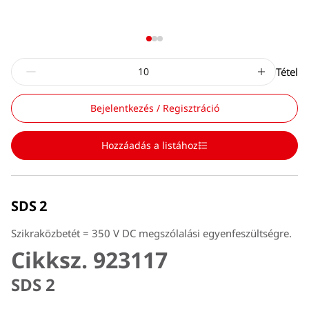
Tétel
Bejelentkezés / Regisztráció
Hozzáadás a listához
SDS 2
Szikraközbetét = 350 V DC megszólalási egyenfeszültségre.
Cikksz. 923117
SDS 2