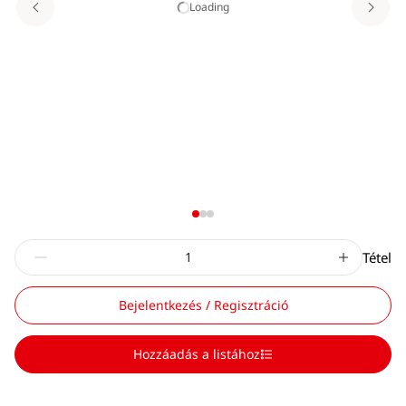
Loading
Tétel
Bejelentkezés / Regisztráció
Hozzáadás a listához