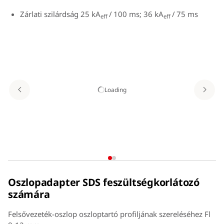
Zárlati szilárdság 25 kA
/
100 ms; 36 kA
/
75 ms
eff
eff
Loading
Oszlopadapter SDS feszültségkorlátozó
számára
Felsővezeték-oszlop oszloptartó profiljának szereléséhez Fl