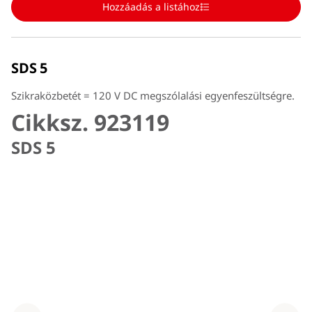
Hozzáadás a listához
SDS 5
Szikraközbetét = 120 V DC megszólalási egyenfeszültségre.
Cikksz. 923119
SDS 5