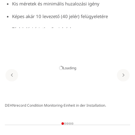
Kis méretek és minimális huzalozási igény
Képes akár 10 levezető (40 jelér) felügyeletére
Távközlési érintkező a jelzéshez
Távfelügyelet RS485-interfész és PC-szoftver útján is
lehetséges (DRC MCM XT)
Loading
DEHNrecord Condition Monitoring-Einheit in der Installation.
Po
DR
DR