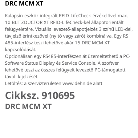
DRC MCM XT
Kalapsín-eszköz integrált RFID-LifeCheck-érzékelővel max.
10 BLITZDUCTOR XT RFID-LifeCheck-kel állapotorientált
felügyeletére. Vizuális levezető-állapotjelzés 3 színű LED-del,
távjelző érintkezővel (nyitó vagy záró) kombinálva. Egy RS
485-interfész teszi lehetővé akár 15 DRC MCM XT
kapcsolódását.
Opcionálisan egy RS485-interfészen át üzemeltethető a PC-
Software Status Display és Service Console. A szoftver
lehetővé teszi az összes felügyelt levezető PC-támogatott
távoli kijelzését.
Letöltés: a szervizterületen www.dehn.de alatt
Cikksz. 910695
DRC MCM XT