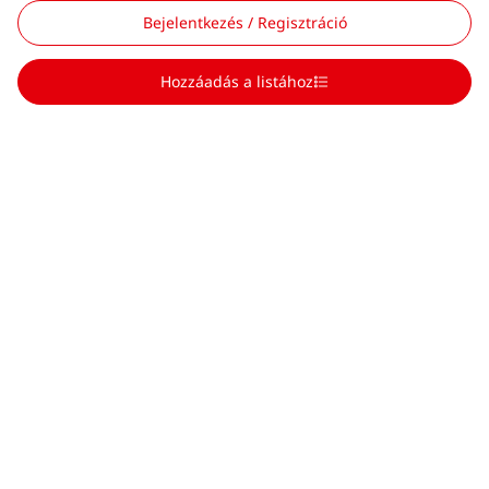
Bejelentkezés / Regisztráció
Hozzáadás a listához
Scroll