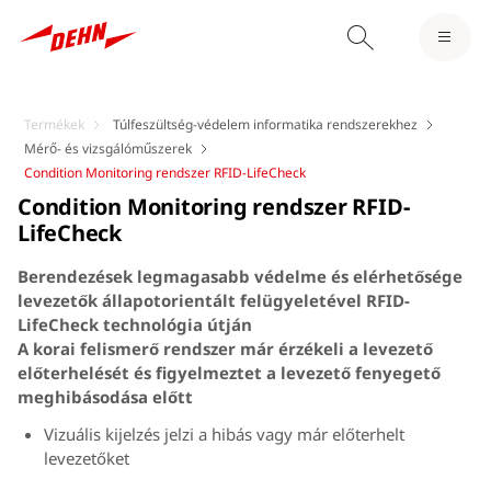
Termékek
Túlfeszültség-védelem informatika rendszerekhez
Mérő- és vizsgálóműszerek
Condition Monitoring rendszer RFID-LifeCheck
Condition Monitoring rendszer RFID-
LifeCheck
Berendezések legmagasabb védelme és elérhetősége
levezetők állapotorientált felügyeletével RFID-
LifeCheck technológia útján
A korai felismerő rendszer már érzékeli a levezető
előterhelését és figyelmeztet a levezető fenyegető
meghibásodása előtt
Vizuális kijelzés jelzi a hibás vagy már előterhelt
levezetőket