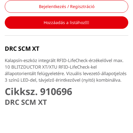
Bejelentkezés / Regisztráció
Hozzáadás a listához
DRC SCM XT
Kalapsín-eszköz integrált RFID-LifeCheck-érzékelővel max.
10 BLITZDUCTOR XT/XTU RFID-LifeCheck-kel
állapotorientált felügyeletére. Vizuális levezető-állapotjelzés
3 színű LED-del, távjelző érintkezővel (nyitó) kombinálva.
Cikksz. 910696
DRC SCM XT