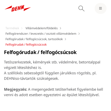
Termékek
Villámvédelem/földelés
Felfogórendszer / levezetés / osztott villámvédelem
Felfogórudak / felfogócsúcsok, tartozékok
Felfogórudak / felfogócsúcsok
Felfogórudak / felfogócsúcsok
Tetőszerkezetek, kémények stb. védelmére, betontalppal
végzett létesítéshez is.
A széllökés sebességtől függően járulékos rögzítés, pl.
DEHNiso-távtartók szükségesek.
Megjegyzés:
A megengedett tetőterheket figyelembe kell
venni és adott esetben egyeztetni az épület létesítőjével.