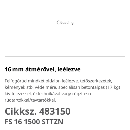
Loading
16 mm átmérővel, leélezve
Felfogórúd mindkét oldalon leélezve, tetőszerkezetek,
kémények stb. védelmére, speciálisan betontalpas (17 kg)
kivitelezéssel, éktechnikával vagy rögzítésre
rúdtartókkal/távtartókkal.
Cikksz. 483150
FS 16 1500 STTZN