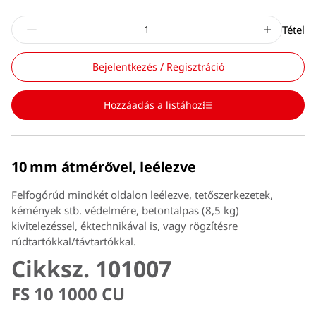
Tétel
Bejelentkezés / Regisztráció
Hozzáadás a listához
10 mm átmérővel, leélezve
Felfogórúd mindkét oldalon leélezve, tetőszerkezetek,
kémények stb. védelmére, betontalpas (8,5 kg)
kivitelezéssel, éktechnikával is, vagy rögzítésre
rúdtartókkal/távtartókkal.
Cikksz. 101007
FS 10 1000 CU