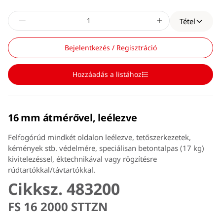
Tétel
Bejelentkezés / Regisztráció
Hozzáadás a listához
16 mm átmérővel, leélezve
Felfogórúd mindkét oldalon leélezve, tetőszerkezetek,
kémények stb. védelmére, speciálisan betontalpas (17 kg)
kivitelezéssel, éktechnikával vagy rögzítésre
rúdtartókkal/távtartókkal.
Cikksz. 483200
FS 16 2000 STTZN