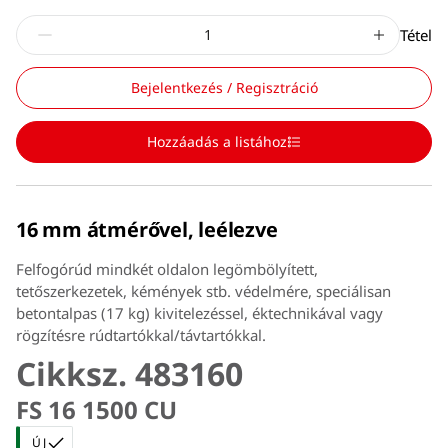
Tétel
Bejelentkezés / Regisztráció
Hozzáadás a listához
16 mm átmérővel, leélezve
Felfogórúd mindkét oldalon legömbölyített,
tetőszerkezetek, kémények stb. védelmére, speciálisan
betontalpas (17 kg) kivitelezéssel, éktechnikával vagy
rögzítésre rúdtartókkal/távtartókkal.
Cikksz. 483160
FS 16 1500 CU
ÚJ