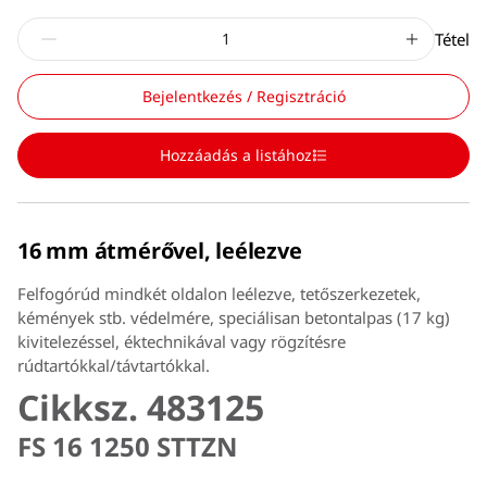
Tétel
Bejelentkezés / Regisztráció
Hozzáadás a listához
16 mm átmérővel, leélezve
Felfogórúd mindkét oldalon leélezve, tetőszerkezetek,
kémények stb. védelmére, speciálisan betontalpas (17 kg)
kivitelezéssel, éktechnikával vagy rögzítésre
rúdtartókkal/távtartókkal.
Cikksz. 483125
FS 16 1250 STTZN