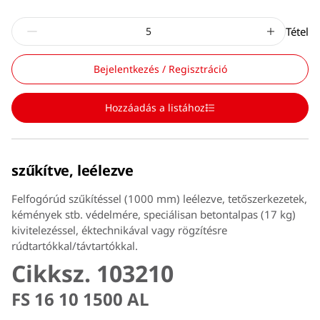
Tétel
Bejelentkezés / Regisztráció
Hozzáadás a listához
szűkítve, leélezve
Felfogórúd szűkítéssel (1000 mm) leélezve, tetőszerkezetek,
kémények stb. védelmére, speciálisan betontalpas (17 kg)
kivitelezéssel, éktechnikával vagy rögzítésre
rúdtartókkal/távtartókkal.
Cikksz. 103210
FS 16 10 1500 AL