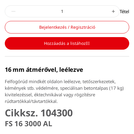
Tétel
Bejelentkezés / Regisztráció
Hozzáadás a listához
16 mm átmérővel, leélezve
Felfogórúd mindkét oldalon leélezve, tetőszerkezetek,
kémények stb. védelmére, speciálisan betontalpas (17 kg)
kivitelezéssel, éktechnikával vagy rögzítésre
rúdtartókkal/távtartókkal.
Cikksz. 104300
FS 16 3000 AL