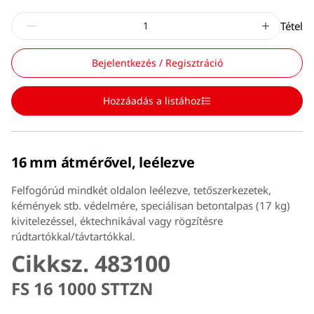
Tétel
Bejelentkezés / Regisztráció
Hozzáadás a listához
16 mm átmérővel, leélezve
Felfogórúd mindkét oldalon leélezve, tetőszerkezetek,
kémények stb. védelmére, speciálisan betontalpas (17 kg)
kivitelezéssel, éktechnikával vagy rögzítésre
rúdtartókkal/távtartókkal.
Cikksz. 483100
FS 16 1000 STTZN