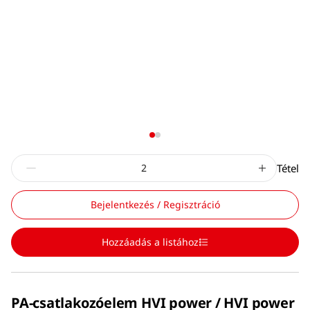
Tétel
Bejelentkezés / Regisztráció
Hozzáadás a listához
PA-csatlakozóelem HVI power / HVI power