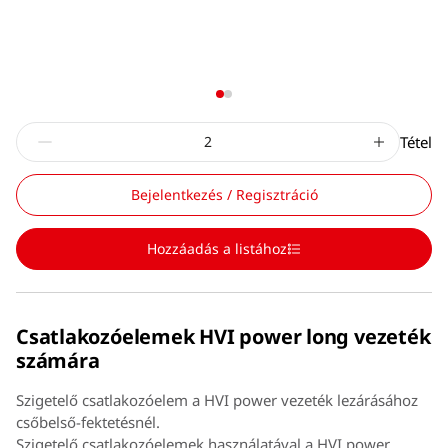
Tétel
Bejelentkezés / Regisztráció
Hozzáadás a listához
Csatlakozóelemek HVI power long vezeték
számára
Szigetelő csatlakozóelem a HVI power vezeték lezárásához
csőbelső-fektetésnél.
Szigetelő csatlakozóelemek használatával a HVI power