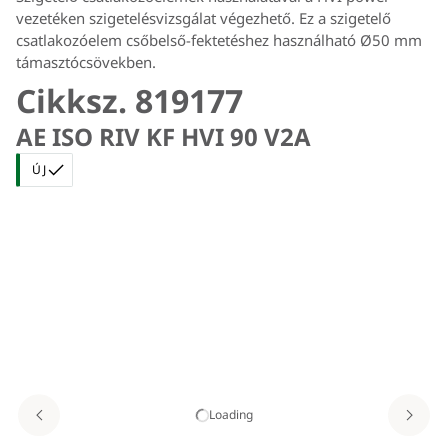
vezetéken szigetelésvizsgálat végezhető. Ez a szigetelő
csatlakozóelem csőbelső-fektetéshez használható Ø50 mm
támasztócsövekben.
Cikksz. 819177
AE ISO RIV KF HVI 90 V2A
ÚJ
Loading