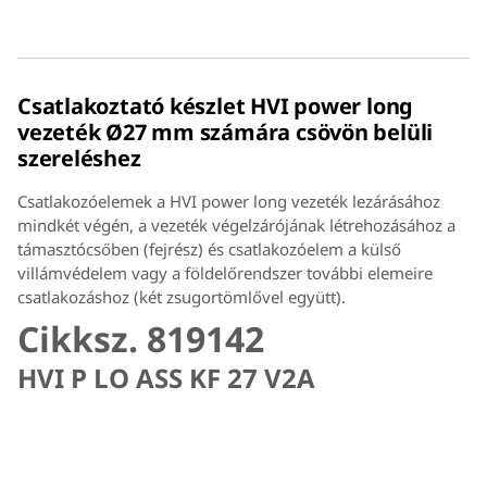
Csatlakoztató készlet HVI power long
vezeték Ø27 mm számára csövön belüli
szereléshez
Csatlakozóelemek a HVI power long vezeték lezárásához
mindkét végén, a vezeték végelzárójának létrehozásához a
támasztócsőben (fejrész) és csatlakozóelem a külső
villámvédelem vagy a földelőrendszer további elemeire
csatlakozáshoz (két zsugortömlővel együtt).
Cikksz. 819142
HVI P LO ASS KF 27 V2A