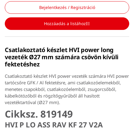
Bejelentkezés / Regisztráció
Hozzáadás a listához
Csatlakoztató készlet HVI power long
vezeték Ø27 mm számára csövön kívüli
fektetéshez
Csatlakoztató készlet HVI power vezeték számára HVI power
tartócsőre GFK / Al fektetésre, ami csatlakozóelemekből,
menetes csapokból, csatlakozóelemből, zsugorcsőből,
kábelkötözőből és rögzítőgyűrűből áll hasított
vezetéktartóval (Ø27 mm).
Cikksz. 819149
HVI P LO ASS RAV KF 27 V2A