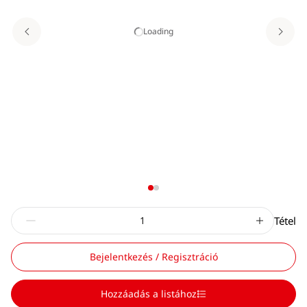
Loading
Tétel
Bejelentkezés / Regisztráció
Hozzáadás a listához