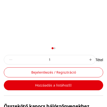
Tétel
Bejelentkezés / Regisztráció
Hozzáadás a listához
Összekötő kapocs hálószőnyegekhez