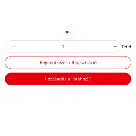
Tétel
Bejelentkezés / Regisztráció
Hozzáadás a listához