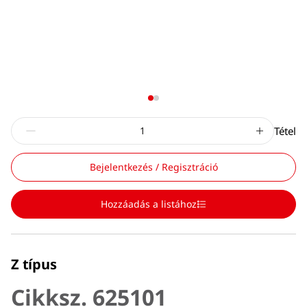
Tétel
Bejelentkezés / Regisztráció
Hozzáadás a listához
Z típus
Cikksz. 625101