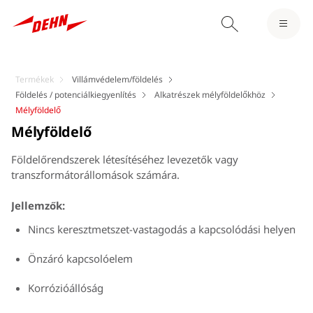
Termékek
Villámvédelem/földelés
Földelés / potenciálkiegyenlítés
Alkatrészek mélyföldelőkhöz
Mélyföldelő
Mélyföldelő
Földelőrendszerek létesítéséhez levezetők vagy
transzformátorállomások számára.
Jellemzők:
Nincs keresztmetszet-vastagodás a kapcsolódási helyen
Önzáró kapcsolóelem
Korrózióállóság