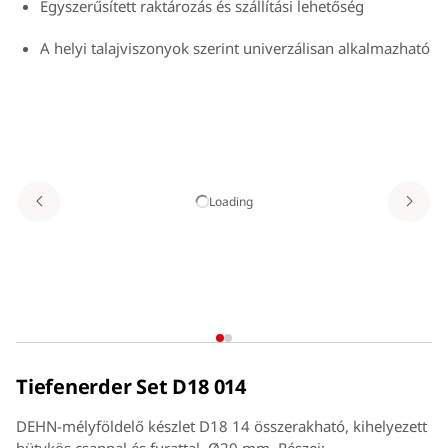
Egyszerűsített raktározás és szállítási lehetőség
A helyi talajviszonyok szerint univerzálisan alkalmazható
Állandó ellenállásértékek
Egyszerű elhelyezés, beépítés vibrációs kalapáccsal
Loading
Tiefenerder Set D18 014
DEHN-mélyföldelő készlet D18 14 összerakható, kihelyezett