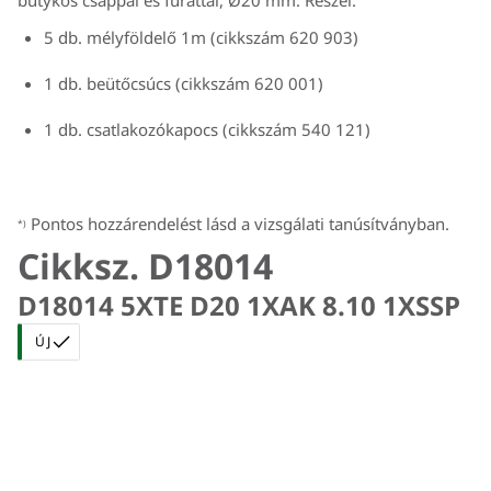
bütykös csappal és furattal, Ø20 mm. Részei:
5 db. mélyföldelő 1m (cikkszám 620 903)
1 db. beütőcsúcs (cikkszám 620 001)
1 db. csatlakozókapocs (cikkszám 540 121)
Pontos hozzárendelést lásd a vizsgálati tanúsítványban.
*)
Cikksz. D18014
D18014 5XTE D20 1XAK 8.10 1XSSP
ÚJ