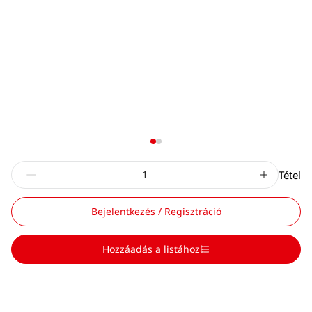
Tétel
Bejelentkezés / Regisztráció
Hozzáadás a listához