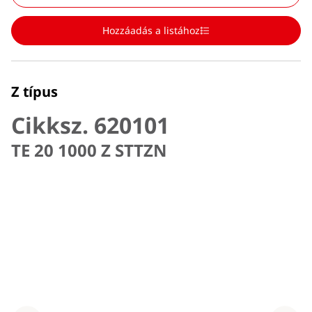
Hozzáadás a listához
Z típus
Cikksz. 620101
TE 20 1000 Z STTZN