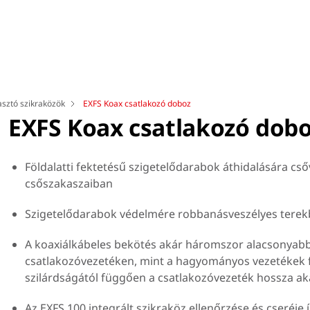
asztó szikraközök
EXFS Koax csatlakozó doboz
EXFS Koax csatlakozó dob
Földalatti fektetésű szigetelődarabok áthidalására c
csőszakaszaiban
Szigetelődarabok védelmére robbanásveszélyes tere
A koaxiálkábeles bekötés akár háromszor alacsonyab
csatlakozóvezetéken, mint a hagyományos vezetékek fe
szilárdságától függően a csatlakozóvezeték hossza ak
Az EXFS 100 integrált szikraköz ellenőrzése és cseréje íg