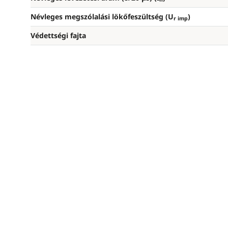
Névleges megszólalási lökőfeszültség (U
)
r imp
Védettségi fajta