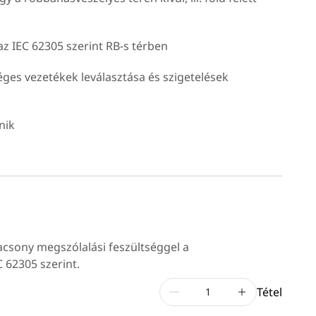
az IEC 62305 szerint RB-s térben
ges vezetékek leválasztása és szigetelések
nik
lacsony megszólalási feszültséggel a
 62305 szerint.
Tétel