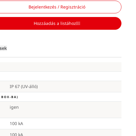
Bejelentkezés / Regisztráció
Hozzáadás a listához
Loading
ések
IP 67 (UV-álló)
 BOX-BA)
igen
100 kA
100 kA