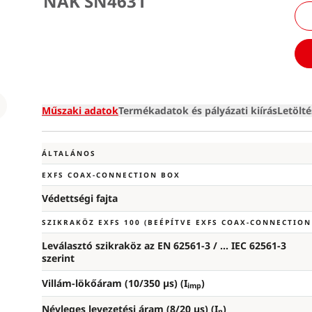
NAK SN4631
Loading
Műszaki adatok
Termékadatok és pályázati kiírás
Letölt
ÁLTALÁNOS
EXFS COAX-CONNECTION BOX
Védettségi fajta
SZIKRAKÖZ EXFS 100 (BEÉPÍTVE EXFS COAX-CONNECTION
Leválasztó szikraköz az EN 62561-3 / ... IEC 62561-3
szerint
Villám-lökőáram (10/350 µs) (I
)
imp
Névleges levezetési áram (8/20 µs) (I
)
n