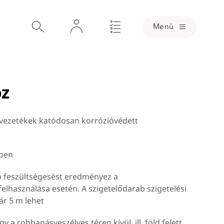
Menü
oz
sővezetékek katódosan korrózióvédett
kben
b feszültségesést eredményez a
lhasználása esetén. A szigetelődarab szigetelési
ár 5 m lehet
y a robbanásveszélyes téren kívül, ill. föld felett