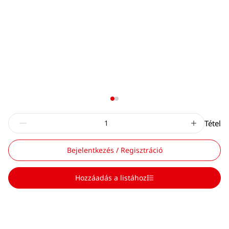
Tétel
Bejelentkezés / Regisztráció
Hozzáadás a listához