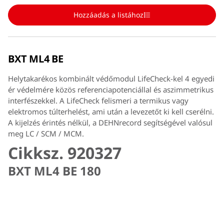
Hozzáadás a listához
BXT ML4 BE
Helytakarékos kombinált védőmodul LifeCheck-kel 4 egyedi
ér védelmére közös referenciapotenciállal és aszimmetrikus
interfészekkel. A LifeCheck felismeri a termikus vagy
elektromos túlterhelést, ami után a levezetőt ki kell cserélni.
A kijelzés érintés nélkül, a DEHNrecord segítségével valósul
meg LC / SCM / MCM.
Cikksz. 920327
BXT ML4 BE 180