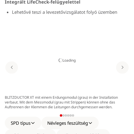
Integrált LifeCheck-felügyelettel
Lehetővé teszi a levezetővizsgálatot folyó üzemben
Felismeri a levezető előzetes terhelését
Magas jelelérhetőség megelőző levezetőcsere
következtében
Loading
Levezető felosztható védőmodulra és alapmodulra
Rezgésre és ütésállóságra tesztelt a biztonságos
üzemeltetésért
Az összes védőkomponens a védőmodulba integrált
BLITZDUCTOR XT mit einem Erdungsmodul (grau) in der Installation
Vi
verbaut. Mit dem Messmodul (grau mit Strippen) können ohne das
Két univerzális alapmodul választhatóan
Auftrennen der Klemmen die Leitungen durchgemessen werden.
jelmegszakítással / jelmegszakítás nélkül
SPD típus
Névleges feszültség
Minimális helyigény, 4 egyedi ér vagy 2 érpár 12 mm
szélességen