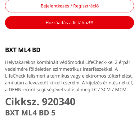
Bejelentkezés / Regisztráció
Hozzáadás a listához
BXT ML4 BD
Helytakarékos kombinált védőmodul LifeCheck-kel 2 érpár
védelmére földeletlen szimmetrikus interfészekkel. A
LifeCheck felismeri a termikus vagy elektromos túlterhelést,
ami után a levezetőt ki kell cserélni. A kijelzés érintés nélkül,
a DEHNrecord segítségével valósul meg LC / SCM / MCM.
Cikksz. 920340
BXT ML4 BD 5