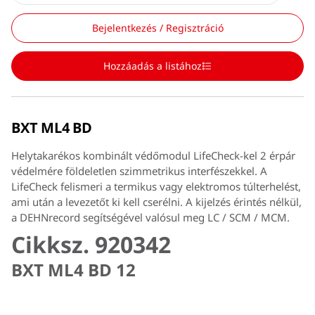
Bejelentkezés / Regisztráció
Hozzáadás a listához
BXT ML4 BD
Helytakarékos kombinált védőmodul LifeCheck-kel 2 érpár
védelmére földeletlen szimmetrikus interfészekkel. A
LifeCheck felismeri a termikus vagy elektromos túlterhelést,
ami után a levezetőt ki kell cserélni. A kijelzés érintés nélkül,
a DEHNrecord segítségével valósul meg LC / SCM / MCM.
Cikksz. 920342
BXT ML4 BD 12