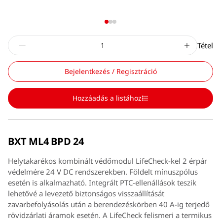
Tétel
Bejelentkezés / Regisztráció
Hozzáadás a listához
BXT ML4 BPD 24
Helytakarékos kombinált védőmodul LifeCheck-kel 2 érpár
védelmére 24 V DC rendszerekben. Földelt mínuszpólus
esetén is alkalmazható. Integrált PTC-ellenállások teszik
lehetővé a levezető biztonságos visszaállítását
zavarbefolyásolás után a berendezéskörben 40 A-ig terjedő
rövidzárlati áramok esetén. A LifeCheck felismeri a termikus