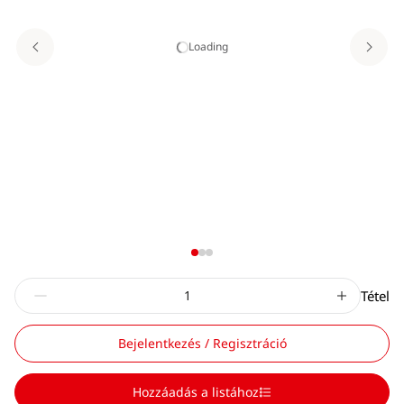
Loading
Tétel
Bejelentkezés / Regisztráció
Hozzáadás a listához