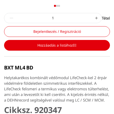
Tétel
Bejelentkezés / Regisztráció
Hozzáadás a listához
BXT ML4 BD
Helytakarékos kombinált védőmodul LifeCheck-kel 2 érpár
védelmére földeletlen szimmetrikus interfészekkel. A
LifeCheck felismeri a termikus vagy elektromos túlterhelést,
ami után a levezetőt ki kell cserélni. A kijelzés érintés nélkül,
a DEHNrecord segítségével valósul meg LC / SCM / MCM.
Cikksz. 920347