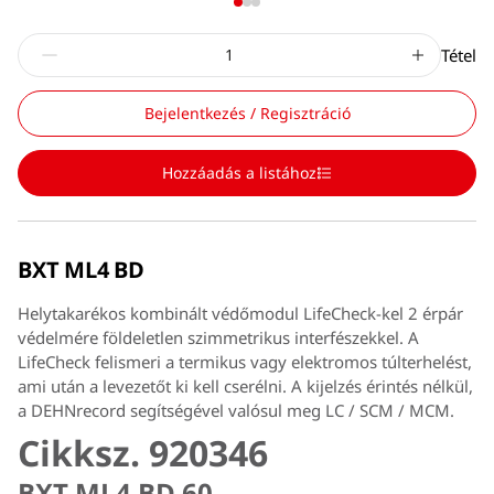
Tétel
Bejelentkezés / Regisztráció
Hozzáadás a listához
BXT ML4 BD
Helytakarékos kombinált védőmodul LifeCheck-kel 2 érpár
védelmére földeletlen szimmetrikus interfészekkel. A
LifeCheck felismeri a termikus vagy elektromos túlterhelést,
ami után a levezetőt ki kell cserélni. A kijelzés érintés nélkül,
a DEHNrecord segítségével valósul meg LC / SCM / MCM.
Cikksz. 920346
BXT ML4 BD 60