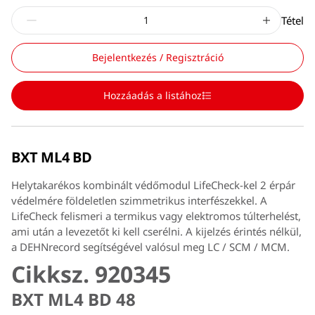
Tétel
Bejelentkezés / Regisztráció
Hozzáadás a listához
BXT ML4 BD
Helytakarékos kombinált védőmodul LifeCheck-kel 2 érpár
védelmére földeletlen szimmetrikus interfészekkel. A
LifeCheck felismeri a termikus vagy elektromos túlterhelést,
ami után a levezetőt ki kell cserélni. A kijelzés érintés nélkül,
a DEHNrecord segítségével valósul meg LC / SCM / MCM.
Cikksz. 920345
BXT ML4 BD 48