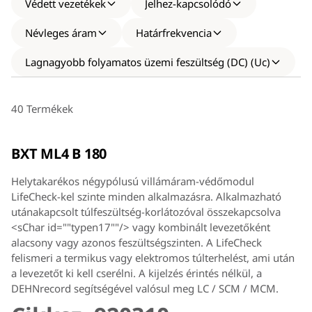
Védett vezetékek
Jelhez-kapcsolódó
Névleges áram
Határfrekvencia
Lagnagyobb folyamatos üzemi feszültség (DC) (Uc)
40 Termékek
BXT ML4 B 180
Helytakarékos négypólusú villámáram-védőmodul
LifeCheck-kel szinte minden alkalmazásra. Alkalmazható
utánakapcsolt túlfeszültség-korlátozóval összekapcsolva
<sChar id=""typen17""/> vagy kombinált levezetőként
alacsony vagy azonos feszültségszinten. A LifeCheck
felismeri a termikus vagy elektromos túlterhelést, ami után
a levezetőt ki kell cserélni. A kijelzés érintés nélkül, a
DEHNrecord segítségével valósul meg LC / SCM / MCM.