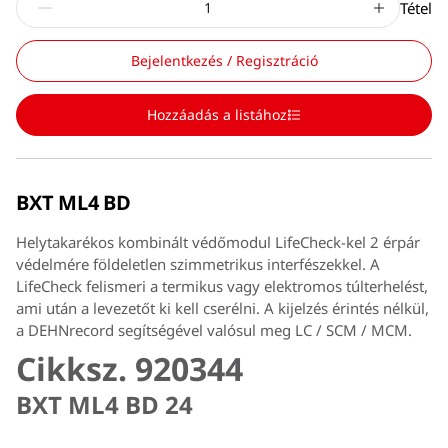
Tétel
Bejelentkezés / Regisztráció
Hozzáadás a listához
BXT ML4 BD
Helytakarékos kombinált védőmodul LifeCheck-kel 2 érpár
védelmére földeletlen szimmetrikus interfészekkel. A
LifeCheck felismeri a termikus vagy elektromos túlterhelést,
ami után a levezetőt ki kell cserélni. A kijelzés érintés nélkül,
a DEHNrecord segítségével valósul meg LC / SCM / MCM.
Cikksz. 920344
BXT ML4 BD 24