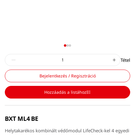
Tétel
Bejelentkezés / Regisztráció
Hozzáadás a listához
BXT ML4 BE
Helytakarékos kombinált védőmodul LifeCheck-kel 4 egyedi