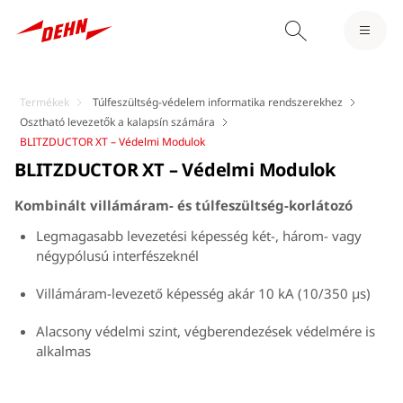
Termékek
Túlfeszültség-védelem informatika rendszerekhez
Osztható levezetők a kalapsín számára
BLITZDUCTOR XT – Védelmi Modulok
BLITZDUCTOR XT – Védelmi Modulok
Kombinált villámáram- és túlfeszültség-korlátozó
Legmagasabb levezetési képesség két-, három- vagy
négypólusú interfészeknél
Villámáram-levezető képesség akár 10 kA (10/350 μs)
Alacsony védelmi szint, végberendezések védelmére is
alkalmas