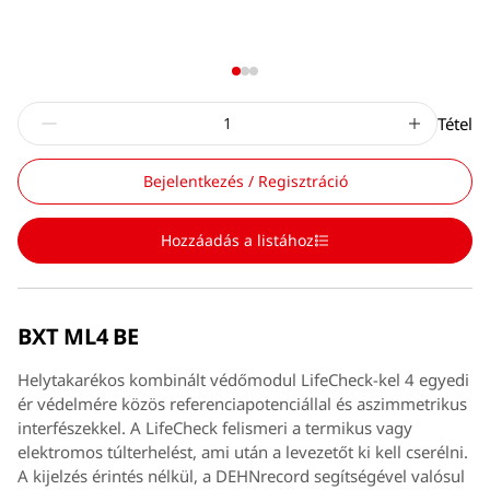
Tétel
Bejelentkezés / Regisztráció
Hozzáadás a listához
BXT ML4 BE
Helytakarékos kombinált védőmodul LifeCheck-kel 4 egyedi
ér védelmére közös referenciapotenciállal és aszimmetrikus
interfészekkel. A LifeCheck felismeri a termikus vagy
elektromos túlterhelést, ami után a levezetőt ki kell cserélni.
A kijelzés érintés nélkül, a DEHNrecord segítségével valósul