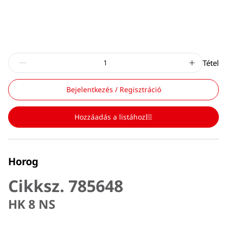
Tétel
Bejelentkezés / Regisztráció
Hozzáadás a listához
Horog
Cikksz. 785648
HK 8 NS