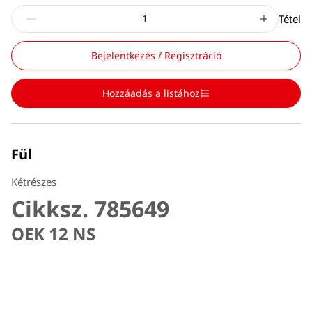
Tétel
Bejelentkezés / Regisztráció
Hozzáadás a listához
Fül
Kétrészes
Cikksz. 785649
OEK 12 NS