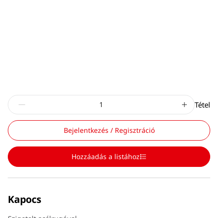
Tétel
Bejelentkezés / Regisztráció
Hozzáadás a listához
Kapocs