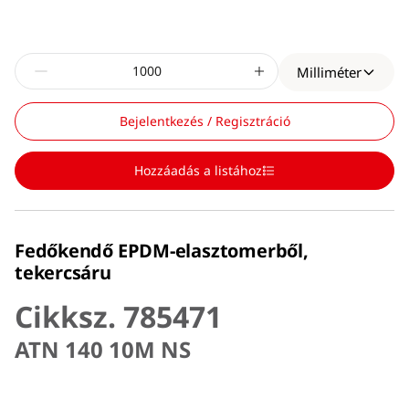
Milliméter
Bejelentkezés / Regisztráció
Hozzáadás a listához
Fedőkendő EPDM-elasztomerből,
tekercsáru
Cikksz. 785471
ATN 140 10M NS