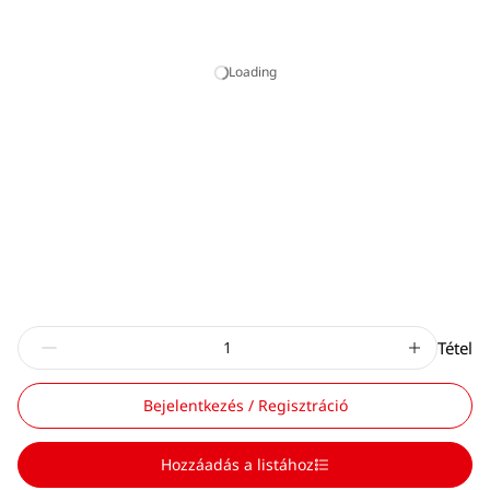
Loading
Tétel
Bejelentkezés / Regisztráció
Hozzáadás a listához