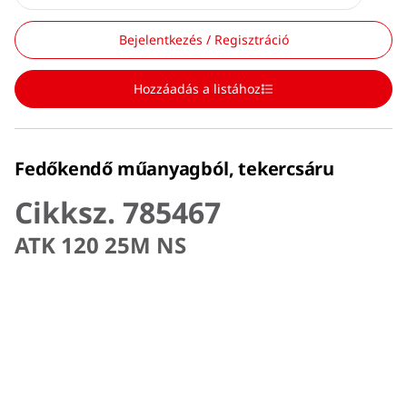
Bejelentkezés / Regisztráció
Hozzáadás a listához
Fedőkendő műanyagból, tekercsáru
Cikksz. 785467
ATK 120 25M NS