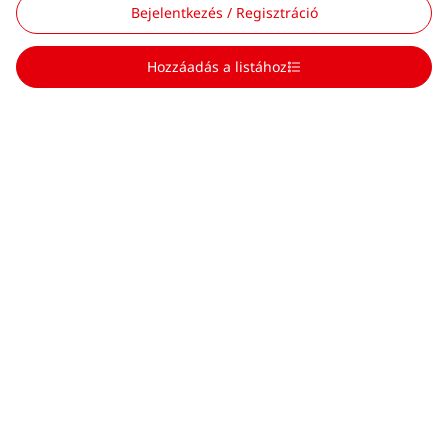
Bejelentkezés / Regisztráció
Hozzáadás a listához
Scroll