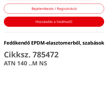
Bejelentkezés / Regisztráció
Hozzáadás a listához
Fedőkendő EPDM-elasztomerből, szabások
Cikksz. 785472
ATN 140 ..M NS