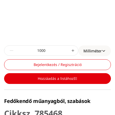
Milliméter
Bejelentkezés / Regisztráció
Hozzáadás a listához
Fedőkendő műanyagból, szabások
Cikksz. 785468