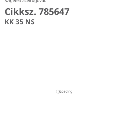
Szigetelt acélrugóval.
Cikksz. 785647
KK 35 NS
Loading