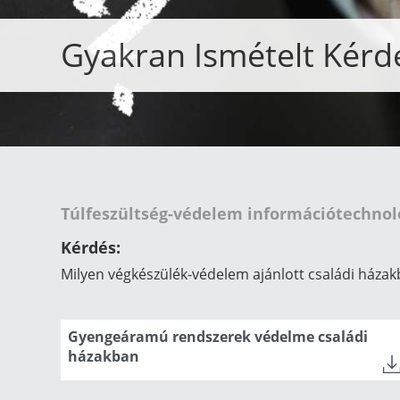
Gyakran Ismételt Kérd
Túlfeszültség-védelem információtechnol
Kérdés:
Milyen végkészülék-védelem ajánlott családi háza
Gyengeáramú rendszerek védelme családi
házakban