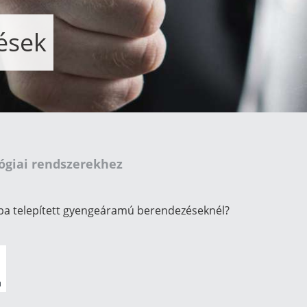
ések
ógiai rendszerekhez
kba telepített gyengeáramú berendezéseknél?