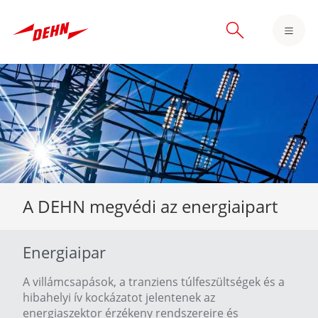
Skip
to
main
content
A DEHN megvédi az energiaipart
Energiaipar
A villámcsapások, a tranziens túlfeszültségek és a
hibahelyi ív kockázatot jelentenek az
energiaszektor érzékeny rendszereire és