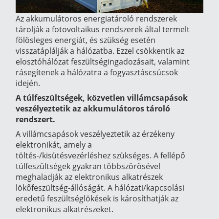
Az akkumulátoros energiatároló rendszerek
tárolják a fotovoltaikus rendszerek által termelt
fölösleges energiát, és szükség esetén
visszatáplálják a hálózatba. Ezzel csökkentik az
elosztóhálózat feszültségingadozásait, valamint
rásegítenek a hálózatra a fogyasztáscsúcsok
idején.
A túlfeszültségek, közvetlen villámcsapások
veszélyeztetik az akkumulátoros tároló
rendszert.
A villámcsapások veszélyeztetik az érzékeny
elektronikát, amely a
töltés-/kisütésvezérléshez szükséges. A fellépő
túlfeszültségek gyakran többszörösével
meghaladják az elektronikus alkatrészek
lökőfeszültség-állóságát. A hálózati/kapcsolási
eredetű feszültséglökések is károsíthatják az
elektronikus alkatrészeket.