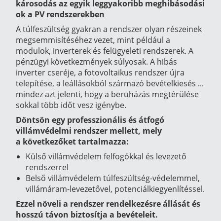
károsodás az egyik leggyakoribb meghibásodási
ok a PV rendszerekben
A túlfeszültség gyakran a rendszer olyan részeinek
megsemmisítéséhez vezet, mint például a
modulok, inverterek és felügyeleti rendszerek. A
pénzügyi következmények súlyosak. A hibás
inverter cseréje, a fotovoltaikus rendszer újra
telepítése, a leállásokból származó bevételkiesés ...
mindez azt jelenti, hogy a beruházás megtérülése
sokkal több időt vesz igénybe.
Döntsön egy professzionális és átfogó
villámvédelmi rendszer mellett, mely
a következőket tartalmazza:
Külső villámvédelem felfogókkal és levezető
rendszerrel
Belső villámvédelem túlfeszültség-védelemmel,
villámáram-levezetővel, potenciálkiegyenlítéssel.
Ezzel növeli a rendszer rendelkezésre állását és
hosszú távon biztosítja a bevételeit.