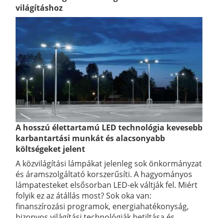
világításhoz
A hosszú élettartamú LED technológia kevesebb
karbantartási munkát és alacsonyabb
költségeket jelent
A közvilágítási lámpákat jelenleg sok önkormányzat
és áramszolgáltató korszerűsíti. A hagyományos
lámpatesteket elsősorban LED-ek váltják fel. Miért
folyik ez az átállás most? Sok oka van:
finanszírozási programok, energiahatékonyság,
bizonyos világítási technológiák betiltása és