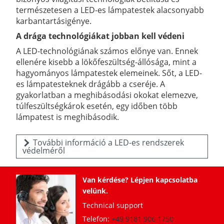
természetesen a LED-es lámpatestek alacsonyabb
karbantartásigénye.
A drága technológiákat jobban kell védeni
A LED-technológiának számos előnye van. Ennek
ellenére kisebb a lökőfeszültség-állósága, mint a
hagyományos lámpatestek elemeinek. Sőt, a LED-
es lámpatesteknek drágább a cseréje. A
gyakorlatban a meghibásodási okokat elemezve,
túlfeszültségkárok esetén, egy időben több
lámpatest is meghibásodik.
További információ a LED-es rendszerek
védelméről
Van kérdése? Lépjen kapcsolatba
velünk.
Technical support
Telefon:
+49 9181 906 1750