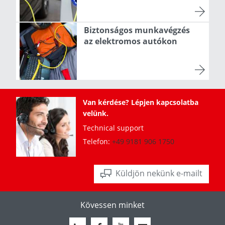
Biztonságos munkavégzés
az elektromos autókon
Van kérdése? Lépjen kapcsolatba
velünk.
Technical support
Telefon:
+49 9181 906 1750
Küldjön nekünk e-mailt
Kövessen minket