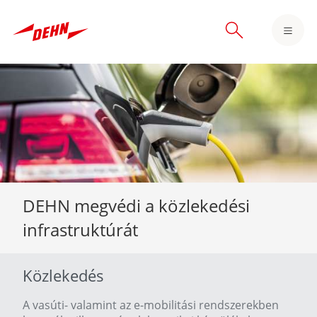
Skip
to
main
content
DEHN megvédi a közlekedési
infrastruktúrát
Közlekedés
A vasúti- valamint az e-mobilitási rendszerekben