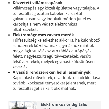
Közvetett villámcsapások
Villámcsapás egy közeli épületbe vagy talajba. A
túlfeszültség ezután kábelen keresztül
galvanikusan vagy indukált módon jut el és
károsítja a nem védett elektronikus
alkatrészeket.
Elektromágneses zavaró mezők
Túlfeszültség keletkezhet akkor is, ha különböző
rendszerek közel vannak egymáshoz mint pl.
megvilágított tájékoztató táblák autópályák
felett, nagyfeszültségű távvezetékek, vasúti
felsővezetékek, melyek egymást kölcsönösen
zavarják.
A vasúti rendszereken belüli események
Kapcsolási műveletek, olvadóbiztosítók kioldása
további kockázati tényezőket jelentenek, mert
túlfeszültséget és kárt okozhatnak.
Elektronikus és digitális