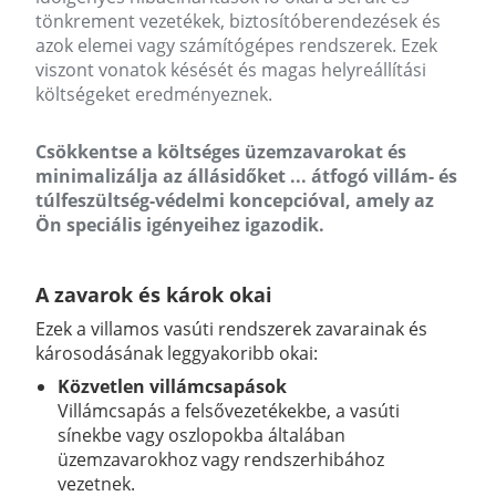
tönkrement vezetékek, biztosítóberendezések és
azok elemei vagy számítógépes rendszerek. Ezek
viszont vonatok késését és magas helyreállítási
költségeket eredményeznek.
Csökkentse a költséges üzemzavarokat és
minimalizálja az állásidőket ... átfogó villám- és
túlfeszültség-védelmi koncepcióval, amely az
Ön speciális igényeihez igazodik.
A zavarok és károk okai
Ezek a villamos vasúti rendszerek zavarainak és
károsodásának leggyakoribb okai:
Közvetlen villámcsapások
Villámcsapás a felsővezetékekbe, a vasúti
sínekbe vagy oszlopokba általában
üzemzavarokhoz vagy rendszerhibához
vezetnek.