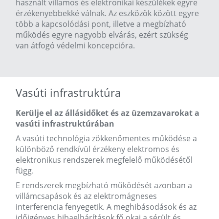
használt villamos és elektronikai készülékek egyre
érzékenyebbekké válnak. Az eszközök között egyre
több a kapcsolódási pont, illetve a megbízható
működés egyre nagyobb elvárás, ezért szükség
van átfogó védelmi koncepcióra.
Vasúti infrastruktúra
Kerülje el az állásidőket és az üzemzavarokat a
vasúti infrastruktúrában
A vasúti technológia zökkenőmentes működése a
különböző rendkívül érzékeny elektromos és
elektronikus rendszerek megfelelő működésétől
függ.
E rendszerek megbízható működését azonban a
villámcsapások és az elektromágneses
interferencia fenyegetik. A meghibásodások és az
időigényes hibaelhárítások fő okai a sérült és