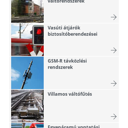
váltórendszerek
Vasúti átjárók
biztosítóberendezései
GSM-R távközlési
rendszerek
Villamos váltófűtés
Egyenáramú vontatási